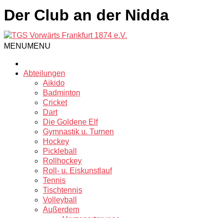
Der Club an der Nidda
MENU
MENU
Abteilungen
Aikido
Badminton
Cricket
Dart
Die Goldene Elf
Gymnastik u. Turnen
Hockey
Pickleball
Rollhockey
Roll- u. Eiskunstlauf
Tennis
Tischtennis
Volleyball
Außerdem