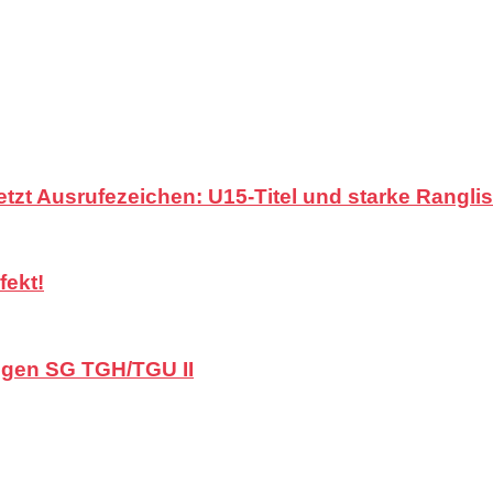
zt Ausrufezeichen: U15-Titel und starke Ranglis
fekt!
gegen SG TGH/TGU II