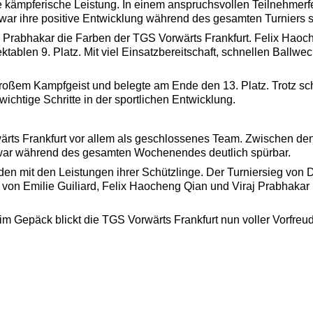
 kämpferische Leistung. In einem anspruchsvollen Teilnehmerfe
war ihre positive Entwicklung während des gesamten Turniers s
Prabhakar die Farben der TGS Vorwärts Frankfurt. Felix Haochen
ablen 9. Platz. Mit viel Einsatzbereitschaft, schnellen Ballwe
großem Kampfgeist und belegte am Ende den 13. Platz. Trotz sch
ichtige Schritte in der sportlichen Entwicklung.
rts Frankfurt vor allem als geschlossenes Team. Zwischen den
 war während des gesamten Wochenendes deutlich spürbar.
den mit den Leistungen ihrer Schützlinge. Der Turniersieg von D
n Emilie Guiliard, Felix Haocheng Qian und Viraj Prabhakar m
 im Gepäck blickt die TGS Vorwärts Frankfurt nun voller Vorfr